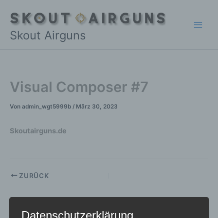
Zum
Inhalt
springen
Skout Airguns
Visual Composer #7
Von
admin_wgt5999b
/
März 30, 2023
Skoutairguns.de
ZURÜCK
Datenschutzerklärung