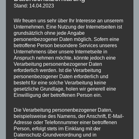
Stand: 14.04.2023
Wir freuen uns sehr über Ihr Interesse an unserem
Schreibe einen Kommentar
Unternehmen. Eine Nutzung der Internetseiten ist
grundsätzlich ohne jede Angabe
personenbezogener Daten möglich. Sofern eine
Deine E-Mail-Adresse wird nicht veröffentlicht.
Erforderliche
betroffene Person besondere Services unseres
Felder sind mit
*
markiert
Unternehmens über unsere Internetseite in
Anspruch nehmen möchte, könnte jedoch eine
Hier
Verarbeitung personenbezogener Daten
eingeben…
erforderlich werden. Ist die Verarbeitung
personenbezogener Daten erforderlich und
besteht für eine solche Verarbeitung keine
gesetzliche Grundlage, holen wir generell eine
Einwilligung der betroffenen Person ein.
Die Verarbeitung personenbezogener Daten,
beispielsweise des Namens, der Anschrift, E-Mail-
Adresse oder Telefonnummer einer betroffenen
Person, erfolgt stets im Einklang mit der
Datenschutz-Grundverordnung und in
Name*